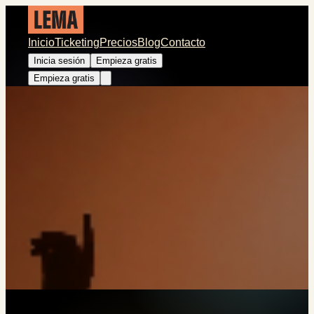
Inicio
Ticketing
Precios
Blog
Contacto
Inicia sesión
Empieza gratis
Empieza gratis